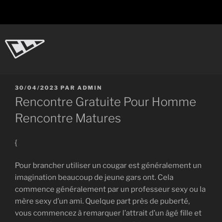
Aller
au
contenu
principal
CL-Dot
Ingénierie d'objets
PUBLIÉ
30/04/2023
PAR
ADMIN
LE
Rencontre Gratuite Pour Homme
Rencontre Matures
{
Pour brancher utiliser un cougar est généralement un
imagination beaucoup de jeune gars ont. Cela
commence généralement par un professeur sexy ou la
mère sexy d’un ami. Quelque part près de puberté,
vous commencez à remarquer l’attrait d’un âgé fille et