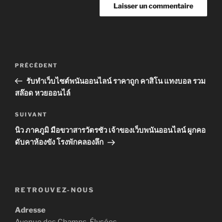
Navigation
Article
PRÉCÉDENT
de
précédent
รับทำเว็บไซต์พนันออนไลน์ ราคาถูก คาสิโน แทงบอล รวม
l’article
สล๊อด หวยออนไล์
Article
SUIVANT
suivant
นิว ภาคภูมิ มือขวาสารวัตรซัว เจ้าของเว็บพนันออนไลน์ ผูกคอ
ดับคาห้องขัง โรงพักคลองลึก
RETROUVEZ-NOUS
Adresse
Avenue des Champs-Élysées