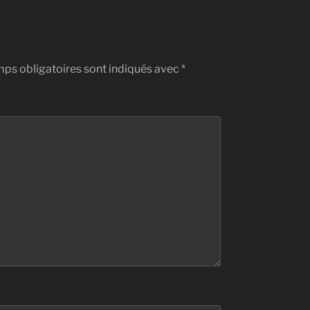
ps obligatoires sont indiqués avec
*