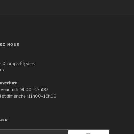
EZ-NOUS
s Champs-Élysées
ris
ouverture
u vendredi : 9h00—17h00
i et dimanche : 11h00–15h00
HER
e