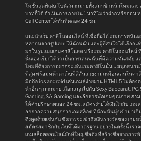
โมชั่นสุดพิเศษ โบนัสมากมายทั้งสมาชิกหน้าใหม่และ 
บาทก็ได้ ดำเนินการภายใน 1 นาทีไม่ว่าฝากหรือถอน
Call Center ได้ทันทีตลอด 24 ชม.
แนะนำเว็บ คาสิโนออนไลน์ ที่เชื่อถือได้ เกมการพนันอ
หลากหลายรูปแบบ ให้นักพนัน และผู้ที่สนใจ ได้เลือกเ
มาในรูปแบบเกมคาสิโนสด หรือเกม คาสิโนออนไลน์ ที
นั่นเอง เรียกได้ว่า เป็นการเล่นพนันที่มีความทันสมัย แ
ใหม่ที่ต้องการอยากจะเล่นเกมคาสิโนนั้น… สนุกสนา
ที่สุด พร้อมหน้าตาเว็บที่สีสันสวยงามเหมือนเล่นในคาสิ
มือถือ ios android เล่นเกมส์ง่ายผ่าน HTML5 ไม่ต้อง
นำอื่น ๆ มากมาย เลือกสนุกไปกับ Sexy Baccarat, PG
Gaming, SA Gaming และอีกสารพัดเกมคุณภาพ สามารถ
ให้คำปรึกษาตลอด 24 ชม. สมัครง่ายได้เงินไวกับ เกมสล็อ
อกจากความสนุกจากเกมสล็อต ที่นักพนันมุ่งเข้ามาเดิมพัน
ดึงดูดด้วยเช่นกัน ซึ่งการจะเข้าถึงเงินรางวัลของ เกมส
สมัครสมาชิกกับเว็บที่ได้มาตรฐาน อย่างในครั้งนี้ เ
เกมสล็อตออนไลน์ยักษ์ใหญ่ชื่อดัง ที่สร้างชื่อจากการ