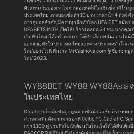
จนขึ้นชื่อว่าเป็น เกมสล็อตที่แตกง่ายที่สุด… แก้ไขปัญห
ตัวแทน เว็บของเราไม่ผ่านเอเย่นต์มีไลเซินซ์คาสิโน ถ
ประเทศไทย แทงบอลขั้นต่ำ 10 บาท ราคาน้ำ 4 ตังค์ 
การคู่บอลสำคัญมีครบทุกลีกทั่วโลก UFA BET สมัคร แ
UFABETS.IN.TH เปิดให้บริการตลอด 24 ชม. หากคุณกำล
เดิมพันใหม่ นี่คือคำคอบ เราได้คัดเลือกพนันออนไลน์น้
gaming ทั้งใน ประ เทศ ไทยและต่าง ประเทศทั่วโลก ห
ใหม่อย่างไรดี ทีมงาน MrCasinova.com ผู้เชี่ยวชา
ใหม่ 2023.
WY88BET WY88 WY88Asia คาสิโ
ในประเทศไทย
Dafabet เว็บเดิมพันถูกฎหมายชั้นนำเอเชีย มีระบบความ
ส่วนทางทีมดังมากมาย อาทิ Celtic FC, Cadiz FC, S
กว่า 1,100 คู่ รวมถึงโบนัสต้อนรับโดนใจให้ได้ตื่นเต
PAGCOR ฟิลิปปินส์ ซึ่งไม่ว่าผู้เล่นจะอยู่ที่ใด ก็สามารถ