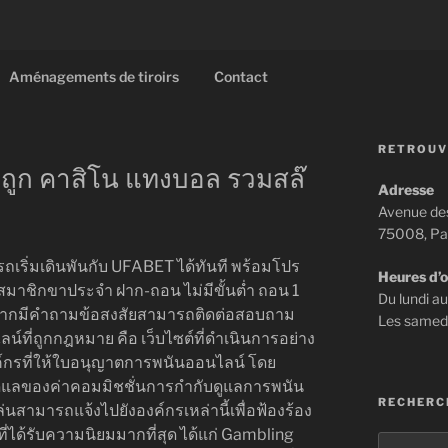
Aménagements de tiroirs
Contact
RETROUV
าถูก คาสิโน แทงบอล รวมสล๊
Adresse
Avenue de
75008, Pa
ถเริ่มเดินพันกับ UFABET ได้ทันที พร้อมโปร
Heures d’
สมาชิกขาประจำ ฝาก-ถอน ไม่มีขั้นต่ำ ถอน 1
Du lundi a
 หากมีคำถามข้อสงสัยสามารถติดต่อสอบถาม
Les samed
ลน์ที่ถูกกฎหมาย คือ เว็บไซต์ที่ดำเนินการอย่าง
กรที่ให้ใบอนุญาตการพนันออนไลน์ โดย
รดูแลของค่าคอมมิชชั่นการกำกับดูแลการพนัน
RECHERC
สามารถแจ้งไปยังองค์กรเหล่านี้เพื่อฟ้องร้อง
่ได้รับความนิยมมากที่สุด ได้แก่ Gambling
Recherch