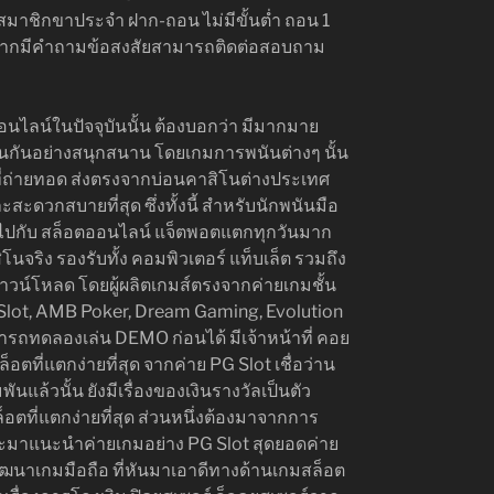
สมาชิกขาประจำ ฝาก-ถอน ไม่มีขั้นต่ำ ถอน 1
 หากมีคำถามข้อสงสัยสามารถติดต่อสอบถาม
อนไลน์ในปัจจุบันนั้น ต้องบอกว่า มีมากมาย
ล่นกันอย่างสนุกสนาน โดยเกมการพนันต่างๆ นั้น
่ถ่ายทอด ส่งตรงจากบ่อนคาสิโนต่างประเทศ
ละสะดวกสบายที่สุด ซึ่งทั้งนี้ สำหรับนักพนันมือ
นไปกับ สล็อตออนไลน์ แจ็ตพอตแตกทุกวันมาก
โนจริง รองรับทั้ง คอมพิวเตอร์ แท็บเล็ต รวมถึง
ดาวน์โหลด โดยผู้ผลิตเกมส์ตรงจากค่ายเกมชั้น
 Slot, AMB Poker, Dream Gaming, Evolution
ทดลองเล่น DEMO ก่อนได้ มีเจ้าหน้าที่ คอย
ตที่แตกง่ายที่สุด จากค่าย PG Slot เชื่อว่าน
แล้วนั้น ยังมีเรื่องของเงินรางวัลเป็นตัว
ล็อตที่แตกง่ายที่สุด ส่วนหนึ่งต้องมาจากการ
ราจะมาแนะนำค่ายเกมอย่าง PG Slot สุดยอดค่าย
พัฒนาเกมมือถือ ที่หันมาเอาดีทางด้านเกมสล็อต