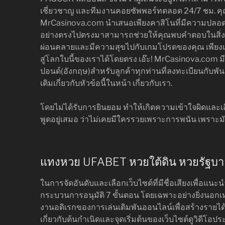
เชี่ยวชาญ และทีมงานคอยซัพพอร์ทตลอด 24/7 ชม. คุ
MrCasinova.com นำเสนอเพียงคาสิโนที่มีความปลอดภัย
อย่างตรงไปตรงมาสามารถช่วยให้คุณพบคำตอบในสิ่งที่คุ
ผ่อนคลายและมีความสุขไปกับเกมโปรดของคุณ เพียงเท่
สู่โลกใบนี้ของเราได้โดยตรง เอ๊ะ! MrCasinova.com มีค
ปอนด์(อังกฤษ)สำหรับลูกค้าทุกท่านที่ลงทะเบียนกับ
เติมเกี่ยวกับหัวข้อนี้ในหน้า เกี่ยวกับเรา.
โดยไม่ได้รับการยินยอม ทำให้เกิดความเข้าใจผิดและเสื่
พูดอยู่เสมอ ว่าไม่เคยมีใครรวยเพราะการพนัน เพราะมันคื
แทงหวย UFABET หวยใต้ดิน หวยรัฐบาล คุ
ในการจัดอันดับและเลือกเว็บไซต์ที่มีชื่อเสียงเพื่อแนะ
กระบวนการอนุมัติ 7 ขั้นตอน โดยเฉพาะอย่างยิ่งนอก
งานอดิเรกของการเล่นเดิมพันออนไลน์เพื่อสร้างรายไ
เกี่ยวกับต้นกำเนิดและจุดเริ่มต้นของเว็บไซต์ดูวิดี