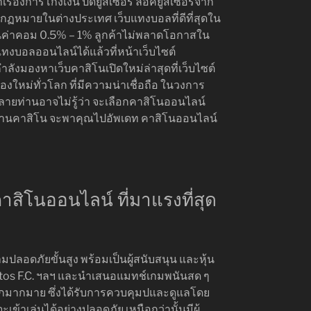
าเรื่องการโกงเงิน ปิดยูสเซอร์ ล็อคยูสเซอร์จาก
ูกกฏหมายในต่างประเทศ เว็บแทงบอลที่ดีที่สุดใน
คืนค่าคอม 0.5% – 1% ลูกค้าไม่พลาดโอกาสใน
ทงบอลออนไลน์ได้แล้วที่หน้าเว็บไซต์
ังมองหาเว็บคาสิโนเปิดใหม่ล่าสุดที่เว็บไซต์
องใหม่ทั่วโลก ที่มีความน่าเชื่อถือ ในวงการ
ลายท่านอาจไม่รู้ว่า จะเลือกคาสิโนออนไลน์
ญด้านคาสิโน จะพาคุณไปอัพเดท คาสิโนออนไลน์
นออนไลน์ ที่มาแรงที่สุด
ปลอดภัยขั้นสูง พร้อมเป็นผู้สนับสนุน และหุ้น
antos F.C. ฯลฯ และนำเสนอแมทช์เกมพนันสด ๆ
้นอีกมากมาย ซึ่งได้รับการควบคุมปและดูแลโดย
จะเข้าเล่นได้อย่างปลอดภัย เหนือกว่านั้นมีผู้