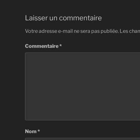
Laisser un commentaire
Votre adresse e-mail ne sera pas publiée.
Les cham
Commentaire
*
Nom
*