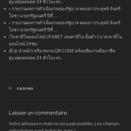
ดูแลคุณตลอด 24 ชั่วโมง ค่ะ.
» รายงานผลการดำเนินงานของรัฐบาล พลเอก ประยุทธ์ จันทร์
โอชา นายกรัฐมนตรี ปีที่ …
» รายงานผลการดำเนินงานของรัฐบาล พลเอก ประยุทธ์ จันทร์
โอชา นายกรัฐมนตรี ปีที่ …
เว็บคาสิโนออนไลน์ UFABET เล่นคาสิโน ขั้นต่ำ 1 บาท คาสิโน
ออนไลน์ 24ชม.
(มี @ นำหน้า) หรือ สแกน QR CODE พร้อมทีมงานมืออาชีพ
ดูแลคุณตลอด 24 ชั่วโมง ค่ะ.
CATÉGORIES
CASINO
Laisser un commentaire
Votre adresse e-mail ne sera pas publiée.
Les champs
obligatoires sont indiqués avec
*