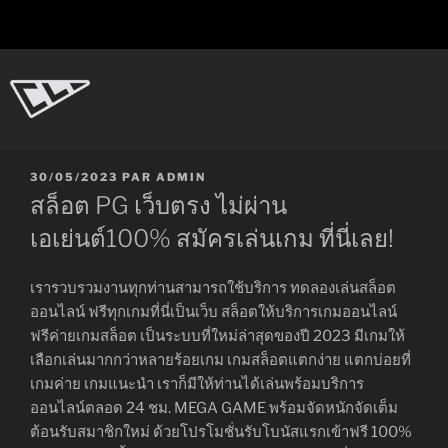
Aller
au
contenu
principal
CL-Dot
Ingénierie d'objets
PUBLIÉ
30/05/2023
PAR
ADMIN
LE
สล็อต PG เว็บตรง ไม่ผ่าน
เอเย่นต์100% สมัครเล่นเกม ที่นี่เลย!
เรารวบรวมงานทุกท่านสามารถใช้บริการ ทดลองเล่นสล็อต
ออนไลน์ ฟรีทุกเกมที่นี่เป็นเว็บ สล็อตให้บริการเกมออนไลน์
ฟรีค่ายเกมสล็อต เป็นระบบที่ใหม่ล่าสุดของปี 2023 มีเกมให้
เลือกเล่นมากกว่าหลายร้อยเกม เกมสล็อตแตกง่าย แตกบ่อยที่
เกมค่าย เกมแนะนำ เราก็มีให้ท่านได้เล่นพร้อมบริการ
ออนไลน์ตลอด 24 ชม. MEGA GAME พร้อมจัดหนักจัดเต็ม
ต้อนรับสมาชิกใหม่ ด้วยโปรโมชั่นรับโบนัสแรกเข้าฟรี 100%