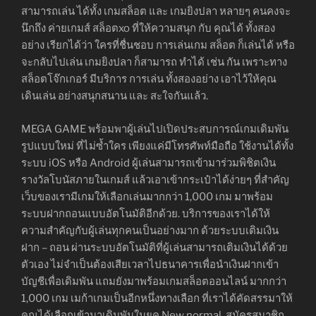
สามารถเล่น ได้ทั้ง เกมสล็อต และ เกมยิงปลา หลายๆ คนคงจะ
นึกถึง ค่ายเกมส์ สล็อตxo ที่ให้ความสนุก กับ คุณได้ ทั้งสอง
อย่าง เรียกได้ว่า ใครที่ชื่นชอบ การเล่นเกม สล็อต ก็เล่นได้ หรือ
จะกลับไปเล่น เกมยิงปลา ก็สามารถ ทำได้ เช่น กัน เพราะทาง
สล็อตโจ๊กเกอร์ มีบริการ การเล่น ทั้งสองอย่าง เอาไว้ให้คุณ
เดินเล่น อย่างสนุกสนาน และ สะใจกันแล้ว.
MEGA GAME พร้อมพาผู้เล่นไปเปิดประสบการณ์เกมเดิมพัน
รูปแบบใหม่ ที่ไม่ซ้ำใคร เพียงแค่มีโทรศัพท์มือถือ ใช้งานได้ทั้ง
ระบบ iOS หรือ Android ผู้เล่นสามารถเข้ามาร่วมพิชิตเงิน
รางวัลโบนัสภายในเกมส์ แล้วเอาเข้ากระเป๋าได้ง่ายๆ ที่สำคัญ
เว็บของเรามีเกมให้เลือกเล่นมากกว่า 1,000 เกม มาพร้อม
ระบบฝากถอนแบบอัตโนมัติอีกด้วย. บริการของเราได้ให้
ความสำคัญกับผู้เล่นทุกคนเป็นอย่างมาก ด้วยระบบเติมเงิน
ฝาก – ถอน ผ่านระบบอัตโนมัติที่ผู้เล่นสามารถเติมเงินได้ด้วย
ตัวเอง ไม่จำเป็นต้องเสียเวลาไปธนาคารเพื่อนำเงินฝากเข้า
บัญชีเพื่อเดิมพัน แถมยังมาพร้อมเกมสล็อตออนไลน์ มากกว่า
1,000 เกม เมก้าเกมเป็นอีกหนึ่งทางเลือก ที่เราได้คัดสรรมาให้
คุณได้เลือกเข้ามาเดิมพันในยุค New normal. สมัครสมาชิก