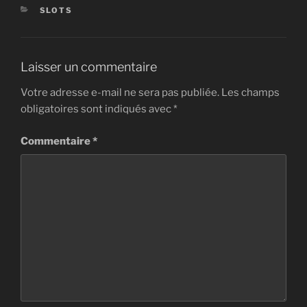
CATÉGORIES
SLOTS
Laisser un commentaire
Votre adresse e-mail ne sera pas publiée.
Les champs
obligatoires sont indiqués avec
*
Commentaire
*