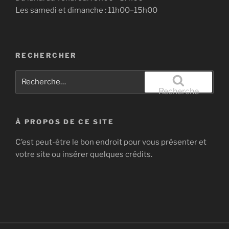
Les samedi et dimanche : 11h00–15h00
RECHERCHER
Recherche
pour
Recherche
:
À PROPOS DE CE SITE
C’est peut-être le bon endroit pour vous présenter et
votre site ou insérer quelques crédits.