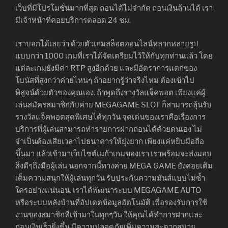
เว็บที่มีโปรโมชั่นมากที่สุด ถอนได้ไม่จำกัด ถอนเงินล้านได้ เรา
มีเจ้าหน้าที่คอยบริการตลอด 24 ชม.
เราบอกได้เลยว่า ด้วยตัวเกมสล็อตออนไลน์หลากหลายรูป
แบบกว่า 1000 เกมที่เราได้จัดเตรียมไว้ให้กับทุกท่านแล้ว โดย
แต่ละเกมยังมีค่า RTP สูงอีกด้วย และมีอัตราการแตกของ
โบนัสที่สูงกว่าค่ายไหนๆ ถ้าอยากรู้ว่าจริงไหม ต้องเข้าไป
พิสูจน์ด้วยตัวของคุณเอง. ถ้าพูดถึงรางวัลแจ็คพอต เพียงแค่ผู้
เล่นสมัครสมาชิกกับค่าย MEGAGAME SLOT ก็สามารถลุ้นรับ
รางวัลแจ็คพอตสุดพิเศษได้ทุกวัน จุดเด่นของเราคือเรื่องการ
บริการที่ผู้เล่นสามารถทำรายการฝากถอนได้ด้วยตนเอง ไม่
จำเป็นต้องเสียเวลาไปธนาคารให้ยุ่งยาก เพียงแค่หยิบมือถือ
ขึ้นมา แล้วเข้ามาเว็บไซต์เมก้าเกมของเรา เราพร้อมจะส่งมอบ
สิ่งดีๆถึงมือผู้เล่น นอกจากนี้ทางค่าย MEGA GAME ยังคอยเติม
เต็มความสนุกให้ผู้เล่นทุกวัน รับประกันความมันส์แบบไม่ซ้ำ
ใครอย่างแน่นอน. เราได้พัฒนาระบบ MEGAGAME AUTO
หรือระบบหลังบ้านที่อัปเดตข้อมูลอัตโนมัติ เพื่อรองรับการใช้
งานของสมาชิกที่เข้ามาในทุกๆวัน ให้คุณได้ทำการฝากและ
ถอนเงินเร็วยิ่งขึ้น มีความปลอดภัยเพิ่มความสะดวกสบาย