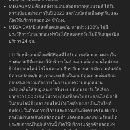
MEGAGAME คือแหล่งรวมเกมสล็อตจากทุกแบรนด์ ได้รับ
ความนิยมอย่างมากในปี 2023 แจกโบนัสต่อเนื่องทุกวัน และ
เปิดให้บริการตลอด 24 ชั่วโมง.
MEGA GAME เล่นสล็อตปลอดภัย หายห่วง 100% ไม่มี
ประวัติการโกงมาก่อน ทำเงินได้ตลอดทุกวัน ไม่มีวันหยุด เปิด
บริการ 24 ชม.
JILI อีกหนึ่งเกมสล็อตที่ดีที่สุดที่ได้รับความนิยมอย่างมากใน
ช่วงหลายปีที่ผ่านมา ให้บริการในด้านเกมสล็อตออนไลน์ เกม
ยิงปลาออนไลน์ ไฮโล และเกมอื่นๆ อีกมากมาย มีความทันสมัย
มีความปลอดภัยสูง ภาพและเสียงในเกมมีคุณภาพเต็มเปี่ยม
ตอบสนองความต้องการในการมอบความสนุกสนาน
เพลิดเพลินให้กับผู้เล่น ภายในระบบมีเกมรองรับให้เลือก
มากกว่า 1,000 เกม ไม่ว่าจะเป็นสล็อตเว็บตรง ออนไลน์ คาสิ
โนออนไลน์ ยิงปลา ออนไลน์ เว็บไซต์ของเราเป็นเว็บไซต์
อันดับ 1 ในด้านการบริการและความบันเทิงครบครัน Jili เว็บ
ตรงไม่ผ่านเอเย่นต์ สล็อตทุนต่ำ แจ็คพอตแตกง่าย พร้อมเปิด
ประสบการณ์ใหม่แล้ววันนี้ เปิดให้บริการแก่ลูกค้าตลอด 24