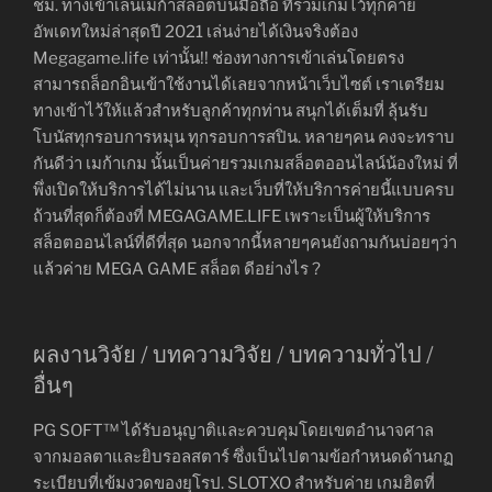
ชม. ทางเข้าเล่นเมก้าสล็อตบนมือถือ ที่รวมเกมไว้ทุกค่าย
อัพเดทใหม่ล่าสุดปี 2021 เล่นง่ายได้เงินจริงต้อง
Megagame.life เท่านั้น!! ช่องทางการเข้าเล่นโดยตรง
สามารถล็อกอินเข้าใช้งานได้เลยจากหน้าเว็บไซต์ เราเตรียม
ทางเข้าไว้ให้แล้วสำหรับลูกค้าทุกท่าน สนุกได้เต็มที่ ลุ้นรับ
โบนัสทุกรอบการหมุน ทุกรอบการสปิน. หลายๆคน คงจะทราบ
กันดีว่า เมก้าเกม นั้นเป็นค่ายรวมเกมสล็อตออนไลน์น้องใหม่ ที่
พึ่งเปิดให้บริการได้ไม่นาน และเว็บที่ให้บริการค่ายนี้แบบครบ
ถ้วนที่สุดก็ต้องที่ MEGAGAME.LIFE เพราะเป็นผู้ให้บริการ
สล็อตออนไลน์ที่ดีที่สุด นอกจากนี้หลายๆคนยังถามกันบ่อยๆว่า
แล้วค่าย MEGA GAME สล็อต ดีอย่างไร ?
ผลงานวิจัย / บทความวิจัย / บทความทั่วไป /
อื่นๆ
PG SOFT™ ได้รับอนุญาติและควบคุมโดยเขตอำนาจศาล
จากมอลตาและยิบรอลสตาร์ ซึ่งเป็นไปตามข้อกำหนดด้านกฏ
ระเบียบที่เข้มงวดของยุโรป. SLOTXO สำหรับค่าย เกมฮิตที่