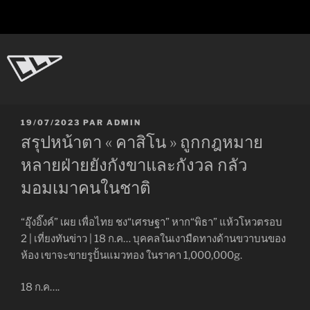
Aller
au
contenu
principal
CL-Dot
Ingénierie d'objets
PUBLIÉ
19/07/2023
PAR
ADMIN
LE
สรุปหน้าตา « คาสิโน » ถูกกฎหมาย
หลายฝ่ายยังกังขาและกังวล กลัว
มอมเมาคนในชาติ
“อุ๊งอิ๊งค์” เผย เพื่อไทย ชง“เศรษฐา” หาก“พิธา” แห้วโหวตรอบ
2 | เที่ยงทันข่าว | 18 ก.ค… บุคคลในเงามืดทางด้านขวาบนของ
ห้อง เขาจะขายรูปั้นแมวทอง ในราคา 1,000,000g.
18 ก.ค….