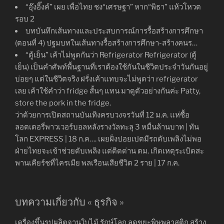
“อุ๊งอิ๊งค์” เผย เพื่อไทย ชง“เศรษฐา” หาก“พิธา” แห้วโหวต
รอบ 2
บทบันทึกเส้นทางและประสบการณ์การรื้อสร้างการศึกษา
(ตอนที่ 4) ปฐมบทในเส้นทางรื้อสร้างการศึกษา-สร้างคนร…
“ตู้เย็น” เค้าไม่พูดกันว่า Refrigerator Refrigerator (ตู้
เย็น) เป็นคำศัพท์พื้นฐานที่เราต้องใช้กันในชีวิตประจำวันกันอยู่
บ่อยๆ แต่ในชีวิตจริง ฝรั่งเค้าแทบจะไม่พูดว่า refrigerator
เลย เค้าใช้คำว่า fridge สั้นๆ แทน มาดูตัวอย่างกันค่ะ Patty,
store the pork in the fridge.
ว่าด้วยการเปิดสถานบันเทิงครบวงจรวันที่ 12 ม.ค. แห่ซื้อ
ลอตเตอรี่พาวเวอร์บอลหลังรางวัลทะลุ 3 หมื่นล้านบาท | ทัน
โลก EXPRESS | 18 ก.ค…. เผยฝั่งปอยเปตมีรถดับเพลิงไม่พอ
ฝ่ายไทยจะเข้าช่วยดับเพลิง แต่ติดด่าน ตม. เกิดเหตุระเบิดสะ
พานเคียร์ชที่ไครเมีย พลเรือนเสียชีวิต 2 ราย | 17 ก.ค.
บทความเกี่ยวกับ « ธุรกิจ »
เครื่องขึ้นรูปผลิตจานใบไม้ รักษ์โลก ลดขยะพิษพลาสติก สร้าง