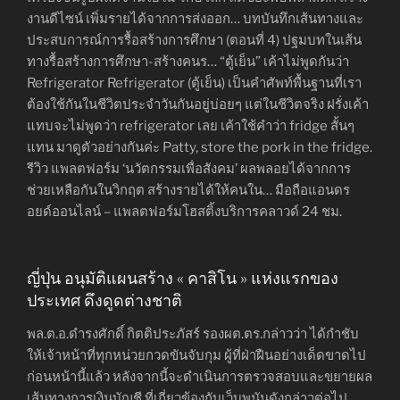
งานดีไซน์ เพิ่มรายได้จากการส่งออก… บทบันทึกเส้นทางและ
ประสบการณ์การรื้อสร้างการศึกษา (ตอนที่ 4) ปฐมบทในเส้น
ทางรื้อสร้างการศึกษา-สร้างคนร… “ตู้เย็น” เค้าไม่พูดกันว่า
Refrigerator Refrigerator (ตู้เย็น) เป็นคำศัพท์พื้นฐานที่เรา
ต้องใช้กันในชีวิตประจำวันกันอยู่บ่อยๆ แต่ในชีวิตจริง ฝรั่งเค้า
แทบจะไม่พูดว่า refrigerator เลย เค้าใช้คำว่า fridge สั้นๆ
แทน มาดูตัวอย่างกันค่ะ Patty, store the pork in the fridge.
รีวิว แพลตฟอร์ม ‘นวัตกรรมเพื่อสังคม’ ผลพลอยได้จากการ
ช่วยเหลือกันในวิกฤต สร้างรายได้ให้คนใน… มือถือแอนดร
อยด์ออนไลน์ – แพลตฟอร์มโฮสติ้งบริการคลาวด์ 24 ชม.
ญี่ปุ่น อนุมัติแผนสร้าง « คาสิโน » แห่งแรกของ
ประเทศ ดึงดูดต่างชาติ
พล.ต.อ.ดำรงศักดิ์ กิตติประภัสร์ รองผต.ตร.กล่าวว่า ได้กำชับ
ให้เจ้าหน้าที่ทุกหน่วยกวดขันจับกุม ผู้ที่ฝ่าฝืนอย่างเด็ดขาดไป
ก่อนหน้านี้แล้ว หลังจากนี้จะดำเนินการตรวจสอบและขยายผล
เส้นทางการเงินบัญชี ที่เกี่ยวข้องกับเว็บพนันดังกล่าวต่อไป