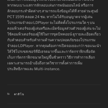
หากพบเบาะแสการลักลอบเล่นการพนันออนไลน์ หรือการ
ลักลอบกระทำผิดต่างๆ สามารถแจ้งข้อมูลได้ที่ สายด่วน ศูนย์
PCT 1599 ตลอด 24 ชม. หากไม่ได้รับอนุญาตจากผู้เล่น
โปรแกรมจำลอง LDPlayer จะไม่ติดตั้งโปรแกรมใด ๆ บน
คอมพิวเตอร์ของผู้เล่นหรือละเมิดข้อมูลส่วนตัวของผู้เล่น จะไม่
ใช้คอมพิวเตอร์ของผู้ใช้ในการขุดบิทคอยน์ ดูรายละเอียดเกี่ยว
กับคำตอบสำหรับคำถามด้านความปลอดภัยของโปรแกรม
จำลอง LDPlayer . หากคุณต้องการเปิดจอเยอะกว่า ขอแนะนำ
ให้ใช้โปรเซสเซอร์ที่มีเธรดมากขึ้นและการ์ดกราฟิกเพื่อจัด
เก็บการ์ดกราฟิกขนาดใหญ่ขึ้นชั่วคราว วิธีการทำการเลือก
เฉพาะสามารถอ้างอิงถึงกวดวิชาการตั้งค่าการเพิ่ม
ประสิทธิภาพและ Multi-instance.
CATÉGORIES
คาสิโน