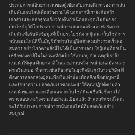
ประสบการณ์อันยาวนานของผู้เขียนกับงานอดิเรกของการเล่น
เดิมพันออนไลน์เพื่อสร้างรายได้ นอกจากนี้เรายังค้นคว้า
เอกสารและหลักฐานเกี่ยวกับต้นกำเนิดและจุดเริ่มต้นของ
เว็บไซต์ดูวิดีโอประสบการณ์การเล่นเกมจริงและฟอรัมการ
เดิมพันเพื่อรับฟังข้อมูลที่เป็นประโยชน์จากผู้เล่น . เว็บไซต์การ
พนันออนไลน์ที่ขึ้นบัญชีดำส่วนใหญ่ปิดตัวลงอย่างรวดเร็วพอ
สมควร อย่างไรก็ตามสิ่งนี้ไม่ได้เป็นการปลอบใจผู้เล่นที่ตกเป็น
เหยื่อของคาสิโนในขณะที่ยังเปิดใช้งานอยู่ ด้วยเหตุนี้เราจึง
แนะนำให้คุณ ศึกษาคาสิโนและอ่านบทวิจารณ์ก่อนสมัครและ
ฝากเงินเสมอ. ที่กล่าวเช่นเดียวกับในธุรกิจอื่น ๆ มีบาง บริษัท ที่
ต้องการหลอกลวงผู้คนเพื่อเงินเท่านั้น เพื่อหลีกเลี่ยงปัญหานี้
และรักษาความปลอดภัยเราขอแนะนำให้คุณปฏิบัติตามคำ
แนะนำของเราและเลือกเฉพาะเว็บไซต์ที่น่าเชื่อถือซึ่งเราได้
ตรวจสอบและวิเคราะห์อย่างละเอียดแล้ว ถ้าคุณทำเช่นนี้ คุณ
จะได้รับประสบการณ์การพนันออนไลน์ที่ปลอดภัยอย่าง
สมบูรณ์.