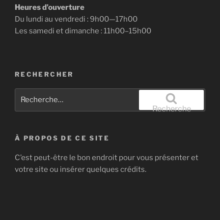
Heures d’ouverture
Du lundi au vendredi : 9h00—17h00
Les samedi et dimanche : 11h00–15h00
RECHERCHER
Recherche
pour
Recherche
:
À PROPOS DE CE SITE
C’est peut-être le bon endroit pour vous présenter et
votre site ou insérer quelques crédits.