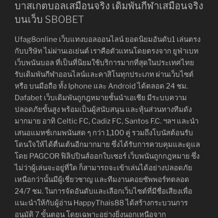
บาสเกตบอลเสมือนจริง เดิมพันกีฬาเสมือนจริง
บนเว็บ SBOBET
Ufag8online เว็บแทงบอลออนไลน์ ยอดนิยมอันดับ1 เล่นตรง
กับบริษัท ไม่ผ่านเอเย่นต์ เราคือตัวแทนโดยตรงจาก ยูฟ่าเบท
เว็บพนันบอล ที่เป็นที่นิยมใช้บริการมากที่สุดในประเทศไทย
รับเดิมพันกีฬาออนไลน์และคาสิโนทุกประเภท ผ่านเว็บไซต์
หรือ บนมือถือ ทั้ง Iphone และ Android ได้ตลอด 24 ชม.
Dafabet เว็บเดิมพันถูกฎหมายชั้นนำเอเชีย มีระบบความ
ปลอดภัยขั้นสูง พร้อมเป็นผู้สนับสนุน และหุ้นส่วนทางทีมดัง
มากมาย อาทิ Celtic FC, Cadiz FC, Santos F.C. ฯลฯ และนำ
เสนอแมทช์เกมพนันสด ๆ กว่า 1,100 คู่ รวมถึงโบนัสต้อนรับ
โดนใจให้ได้ตื่นเต้นอีกมากมาย ซึ่งได้รับการควบคุมและดูแล
โดย PAGCOR ฟิลิปปินส์ออกใบเซอร์ เว็บพนันถูกกฎหมาย ซึ่ง
ไม่ว่าผู้เล่นจะอยู่ที่ใด ก็สามารถจะเข้าเล่นได้อย่างปลอดภัย
เหนือกว่านั้นมีผู้เชี่ยวชาญ และทีมงานคอยซัพพอร์ทตลอด
24/7 ชม. ในการจัดอันดับและเลือกเว็บไซต์ที่มีชื่อเสียงเพื่อ
แนะนำให้กับผู้อ่าน HappyThais88 ได้สร้างกระบวนการ
อนุมัติ 7 ขั้นตอน โดยเฉพาะอย่างยิ่งนอกเหนือจาก