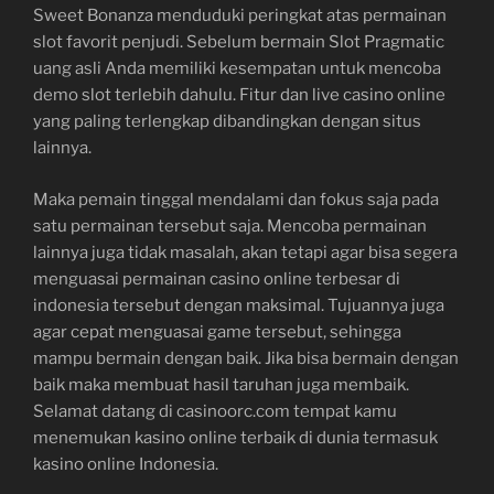
Sweet Bonanza menduduki peringkat atas permainan
slot favorit penjudi. Sebelum bermain Slot Pragmatic
uang asli Anda memiliki kesempatan untuk mencoba
demo slot terlebih dahulu. Fitur dan live casino online
yang paling terlengkap dibandingkan dengan situs
lainnya.
Maka pemain tinggal mendalami dan fokus saja pada
satu permainan tersebut saja. Mencoba permainan
lainnya juga tidak masalah, akan tetapi agar bisa segera
menguasai permainan casino online terbesar di
indonesia tersebut dengan maksimal. Tujuannya juga
agar cepat menguasai game tersebut, sehingga
mampu bermain dengan baik. Jika bisa bermain dengan
baik maka membuat hasil taruhan juga membaik.
Selamat datang di casinoorc.com tempat kamu
menemukan kasino online terbaik di dunia termasuk
kasino online Indonesia.