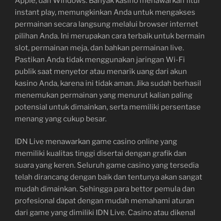
Apple, dan Windows. Banyak kasino menawarkan fitur
instant play, memungkinkan Anda untuk mengakses
permainan secara langsung melalui browser internet
pilihan Anda. Ini merupakan cara terbaik untuk bermain
slot, permainan meja, dan bahkan permainan live.
Pastikan Anda tidak menggunakan jaringan Wi-Fi
publik saat menyetor atau menarik uang dari akun
kasino Anda, karena ini tidak aman. Jika sudah berhasil
menemukan permainan yang menurut kalian paling
potensial untuk dimainkan, serta memiliki persentase
menang yang cukup besar.
IDN Live menawarkan game casino online yang
memiliki kualitas tinggi disertai dengan grafik dan
suara yang keren. Seluruh game casino yang tersedia
telah dirancang dengan baik dan tentunya akan sangat
mudah dimainkan. Sehingga para bettor pemula dan
profesional dapat dengan mudah memahami aturan
dari game yang dimiliki IDN Live. Casino atau dikenal