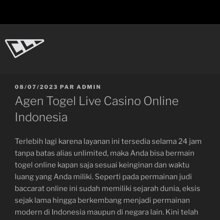
Aller
au
contenu
principal
CL-Dot
Ingénierie d'objets
PUBLIÉ
08/07/2023
PAR
ADMIN
LE
Agen Togel Live Casino Online
Indonesia
Terlebih lagi karena layanan ini tersedia selama 24 jam
tanpa batas alias unlimited, maka Anda bisa bermain
togel online kapan saja sesuai keinginan dan waktu
luang yang Anda miliki. Seperti pada permainan judi
baccarat online ini sudah memiliki sejarah dunia, eksis
sejak lama hingga berkembang menjadi permainan
modern di Indonesia maupun di negara lain. Kini telah