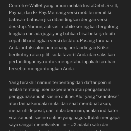
Contoh e-Wallet yang umum adalah InstaDebit, Skrill,
Paypal, dan EziPay. Memang versi mobile memiliki
batasan-batasan jika dibandingkan dengan versi
desktop. Namun, aplikasi mobile sering kali tergolong
lengkap dan ada juga yang bahkan bisa bekerja lebih
cepat dibandingkan versi desktop. Pasang taruhan
Anda untuk calon pemenang pertandingan Kriket
berikutnya atau pilih kuda favorit Anda dan saksikan
pertandingannya untuk mengetahui apakah taruhan
tersebut menguntungkan Anda.
Yang terakhir namun terpenting dari daftar poin ini
adalah tentang user experience atau pengalaman
pengguna sebuah kasino online. Alur yang “seamless”
atau tanpa kendala mulai dari saat membuat akun,
menaruh deposit, dan mulai bermain, adalah indikator
vital sebuah kasino online yang bagus. Itulah mengapa
saya sangat menekankan ini – UX adalah satu dari