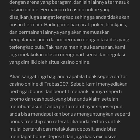
dengan arena yang beragam, dan lain lainnya termasuk
casino online. Permainan di casino online yang
disajikan juga sangat lengkap sehingga anda tidak akan
bosan bermain. Hadir game baccarat, poker, blackjack,
dan permainan lainnya yang akan memuaskan
pengalaman anda dalam bermain dengan fasilitas yang
terlengkap pula. Tak hanya meninjau keamanan, kami
juga melakukan ulasan mengenai lisensi dan regulasi
yang dimiliki oleh situs kasino online.
Akan sangat rugi bagi anda apabila tidak segera daftar
casino online di Trabas007. Sebab, kami menyediakan
berbagai bonus dan benefit menarik lainnya seperti
promo dan cashback yang bisa anda klaim setelah
membuat akun. Tanpa perlu membayar sepeserpun,
anda bisa mendapatkan bonus menguntungkan seperti
bonus freechip dan referal. Jika anda tertarik untuk
mulai bertaruh dan melakukan deposit, anda bisa
mendapat bonus deposit dan juga kaos exclusive