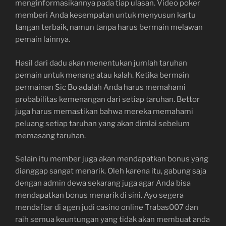
menginformasikannya pada tiap ulasan. Video poker
memberi Anda kesempatan untuk menyusun kartu
tangan terbaik, namun tanpa harus bermain melawan
pemain lainnya.
Hasil dari dadu akan menentukan jumlah taruhan
pemain untuk menang atau kalah. Ketika bermain
permainan Sic Bo adalah Anda harus memahami
probabilitas kemenangan dari setiap taruhan. Bettor
juga harus memastikan bahwa mereka memahami
peluang setiap taruhan yang akan dimlai sebelum
memasang taruhan.
Selain itu member juga akan mendapatkan bonus yang
dianggap sangat menarik. Oleh karena itu, gabung saja
dengan admin dewa sekarang juga agar Anda bisa
mendapatkan bonus menarik di sini. Ayo segera
mendaftar di agen judi casino online Trabas007 dan
raih semua keuntungan yang tidak akan membuat anda