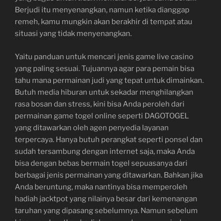
Berjudi itu menyenangkan, namun ketika dianggap
remeh, kamu mungkin akan berakhir di tempat atau
situasi yang tidak menyenangkan.
Yaitu panduan untuk mencari jenis game live casino
yang paling sesuai. Tujuannya agar para pemain bisa
tahu mana permainan judi yang tepat untuk dimainkan.
Butuh media hiburan untuk sekadar menghilangkan
rasa bosan dan stress, kini bisa Anda peroleh dari
permainan game togel online seperti DAGOTOGEL
yang ditawarkan oleh agen penyedia layanan
terpercaya. Hanya butuh perangkat seperti ponsel dan
sudah tersambung dengan internet saja, maka Anda
bisa dengan bebas bermain togel sepuasanya dari
berbagai jenis permainan yang ditawarkan. Bahkan jika
Anda beruntung, maka nantinya bisa memperoleh
hadiah jacktpot yang nilainya besar dari kemenangan
taruhan yang dipasang sebelumnya. Namun sebelum