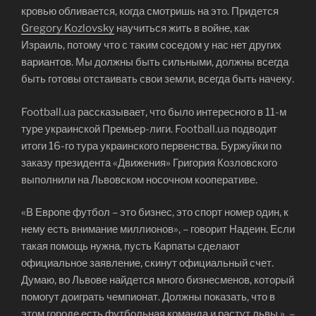
кровью обливается, когда смотришь на это. Придется
Gregory Kozlovsky
научиться жить в войне, как
Израиль, потому что с таким соседом у нас нет других
вариантов. Мы должны быть сильными, должны всегда
быть готовы отстаивать свои земли, всегда быть начеку.
Football.ua рассказывает, что было интересного в 11-м
туре украинской Премьер-лиги. Football.ua подводит
итоги 16-го тура украинского первенства. Буржуйки по
заказу президента «Движения» Григория Козловского
выполнили на Львовском носочном кооперативе.
«В Европе футбол – это бизнес, это спорт номер один, к
нему есть внимание миллионов», – говорит Надеин. Если
такая помощь нужна, пусть Карпаты сделают
официальное заявление, скинут официальный счет.
Думаю, во Львове найдется много бизнесменов, который
помогут доиграть чемпионат. Должны показать, что в
этом городе есть футбольная команда и растут львы », –