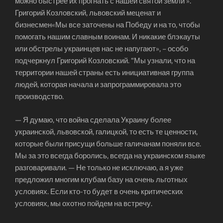
можно быстрее их прогнать с нашей святой земли ».
Григорий Козловский, львовский меценат и
бизнесмен«Мы все заточены на Победу и на то, чтобы
помогать нашим славным воинам. И никакие блэкауты
или обстрелы украинцев нас не напугают», – особо
подчеркнул Григорий Козловский. “Мы узнали, что на
территории нашей страны есть инициативная группа
людей, которая начала и запрограммировала это
производство.
— Я думаю, что война сделала Украину более
украинской, львовской, галицкой, то есть те ценности,
которые были присущи больше галичанам поняли все.
Мы за это всегда боролись, всегда на украинском языке
разговаривали. — Не только не исключаю, а я уже
предложил многим клубам базу на очень льготных
условиях. Если кто-то будет в очень критических
условиях, мы охотно пойдем на встречу.