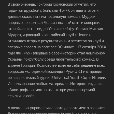
В свою очередь, Григорий Козловский отметил, что
гордится дружбой с бойцами 45-й бригады и готов и
дальше оказывать им посильную помощь. Мудрик
впервые провел за « Челси » полный матч и совершил
второй ассист — видео Украинский футболист Михаил
Мудрик, играющий за английский клуб « Челси »,
отличился вторым результативным ассистом за клуб и
впервые провел на поле все 90 минут… 17 октября 2014
года ФК «Рух» впервые в своей истории стал чемпионом
Украины по футболу среди любительских команд. В
апреле Григорий Козловский взял на себя решение всех
вопросов молодежной команды «Рух» U-11 и отправил
ее на престижный турнир Universal Youth Cup в Италии.
Использование любых материалов Интернет-издания
«Апостроф» возможно только при условии прямой
ссылки на сайт.
А начальник управления спорта департамента развития
Львовского городского совета Антон Никулин очень