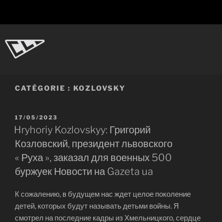
Aller
au
contenu
principal
CL-Dot
Ingénierie d'objets
CATÉGORIE :
KOZLOVSKY
PUBLIÉ
17/05/2023
LE
Hryhoriy Kozlovskyy: Григорий
Козловский, президент львовского
« Руха », заказал для военных 500
буржуек Новости на Gazeta ua
К сожалению, в будущем нас ждет целое поколение
детей, которых будут называть детьми войны. Я
смотрел на последние кадры из Хмельницкого, сердце