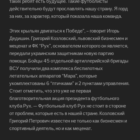
таких ребят есть будущее. Такие футболисты
действительно будут прославлять нашу страну. Я горд
за них, за характер, который показала наша команда.
Этих крыльях двигаться к Победе”, – говорит Игорь
Дедишин. Григорий Козловский, львовский бизнесмен и
меценат и ФК “Рух”, основателем которого он является,
передали украинским защитникам новую партию
помощи. Бойцы 45 отдельной артиллерийской бригады
ВСУ получили два комплекса беспилотных
летательных аппаратов “Мара”, которые
укомплектованы 6 “птичками” и 2 пунктами управления.
Стоит отметить, что это уже не первая
благотворительная акция президента футбольного
клуба Рух. — Футбольный клуб Рух не стоит в стороне
от проблем, которые есть в нашей стране. Козловский
Григорий Петрович известен не только как бизнесмен и
спортивный деятель, но и как меценат.