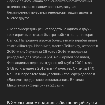
«Рух» с самого начала полномасштабного вторжения
активно помогают нашим военным, закупая
беспилотники, грузовики, генераторы, рации, дроны и
многое другое.
«Но если середняк решит продать не одного, а двух-
трех игроков, он может быстро выйти в ноль, – говорит
Селюк. На продаже игроков больше всего зарабатывает
также «Шахтер». Например, Алекса Тейшейру, которого в
2010-м клуб купил за €6 млн, в 2016-м продал за
рекордные для Украины $50 млн. Другой бразилец,
Фернандиньо, перешел в донецкий клуб в 2004-м за
$7,8 млн, а ушел в 2013-м в «Манчестер Сити» за $40
млн. В январе этого года успешный трансфер сделал и
«Динамо», продав своего воспитанника Виталия
Миколенко в «Эвертон» за $23 млн.
В Хмельницком водитель сбил полицейскую и