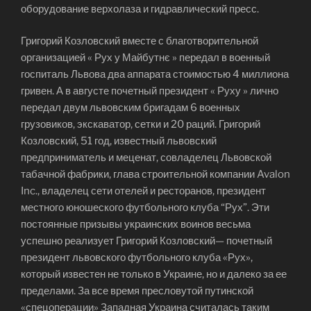
оборудование верхолаза и гидравлический пресс.
Григорий Козловский вместе с благотворительной
организацией « Рух у Майбутнє » передал в военный
госпиталь Львова два аппарата стоимостью 4 миллиона
гривен. А в августе почетный президент « Руху » лично
передал двум львовским бригадам 6 военных
грузовиков, экскаватор, сетки и 20 раций. Григорий
Козловский, 51 год, известный львовский
предприниматель и меценат, совладелец Львовской
табачной фабрики, глава строительной компании Avalon
Inc., владелец сети отелей и ресторанов, президент
местного юношеского футбольного клуба “Рух”. Эти
постоянные призывы украинских воинов весьма
успешно реализует Григорий Козловский— почетный
президент львовского футбольного клуба «Рух»,
который известен не только в Украине, но и далеко за ее
пределами. За все время пресловутой путинской
«спецоперации» Западная Украина считалась таким