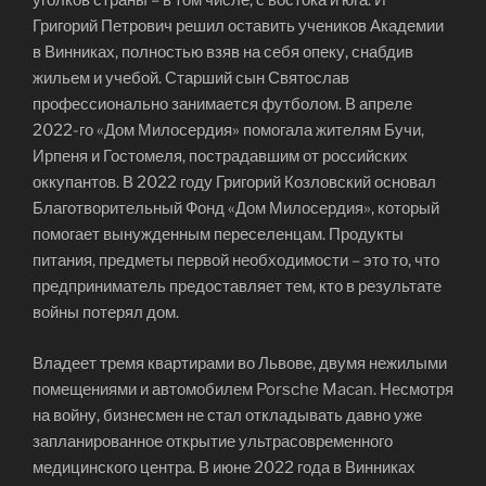
уголков страны – в том числе, с востока и юга. И
Григорий Петрович решил оставить учеников Академии
в Винниках, полностью взяв на себя опеку, снабдив
жильем и учебой. Старший сын Святослав
профессионально занимается футболом. В апреле
2022-го «Дом Милосердия» помогала жителям Бучи,
Ирпеня и Гостомеля, пострадавшим от российских
оккупантов. В 2022 году Григорий Козловский основал
Благотворительный Фонд «Дом Милосердия», который
помогает вынужденным переселенцам. Продукты
питания, предметы первой необходимости – это то, что
предприниматель предоставляет тем, кто в результате
войны потерял дом.
Владеет тремя квартирами во Львове, двумя нежилыми
помещениями и автомобилем Porsche Macan. Несмотря
на войну, бизнесмен не стал откладывать давно уже
запланированное открытие ультрасовременного
медицинского центра. В июне 2022 года в Винниках