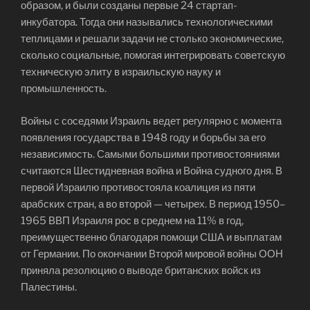
образом, и были созданы первые 24 стартап-
инкубатора. Тогда они назывались технологическими
теплицами и решали задачи не столько экономические,
сколько социальные, помогая интегрировать советскую
техническую элиту в израильскую науку и
промышленность.
Войны с соседями Израиль ведет регулярно с момента
появления государства в 1948 году и борьбы за его
независимость. Самыми большими противостояниями
считаются Шестидневная война и Война судного дня. В
первой Израилю противостояла коалиция из пяти
арабских стран, а во второй — четырех. В период 1950–
1965 ВВП Израиля рос в среднем на 11% в год,
преимущественно благодаря помощи США и выплатам
от Германии. По окончании Второй мировой войны ООН
приняла резолюцию о выводе британских войск из
Палестины.