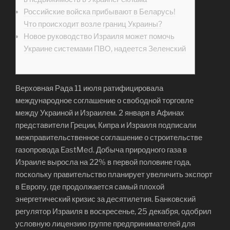
Российские войска прибывают в Беларусь!
Что происходит возле границ Украины?
Новое руководство Израиля может помочь
Украине системами ПВО, надеется Зеленский
Верховная Рада 11 июля ратифицировала
международное соглашение о свободной торговле
между Украиной и Израилем. 2 января в Афинах
представители Греции, Кипра и Израиля подписали
межправительственное соглашение о строительстве
газопровода EastMed. Добыча природного газа в
Израиле выросла на 22% в первой половине года,
поскольку правительство планирует увеличить экспорт
в Европу, где продолжается самый плохой
энергетический кризис за десятилетия. Банковский
регулятор Израиля в воскресенье, 25 декабря, одобрил
условную лицензию группе предпринимателей для